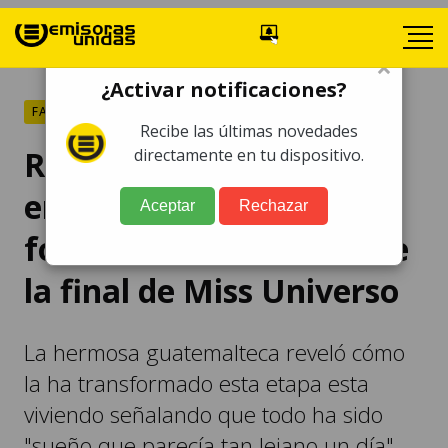
×
¿Activar notificaciones?
FARÁNDULA
Recibe las últimas novedades
Raschel Paz comparte
directamente en tu dispositivo.
emotivo mensaje con
Aceptar
Rechazar
foto de su niñez antes de
la final de Miss Universo
La hermosa guatemalteca reveló cómo
la ha transformado esta etapa esta
viviendo señalando que todo ha sido
"sueño que parecía tan lejano un día".