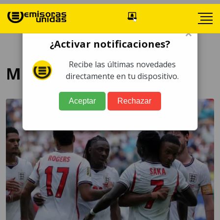
×
¿Activar notificaciones?
Recibe las últimas novedades
Minuto a Minuto
directamente en tu dispositivo.
Aceptar
Rechazar