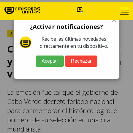
×
¿Activar notificaciones?
DEPORTES
Recibe las últimas novedades
Cabo Verde hace historia
directamente en tu dispositivo.
y se clasifica por primera
Aceptar
Rechazar
vez a un Mundial
La emoción fue tal que el gobierno de
Cabo Verde decretó feriado nacional
para conmemorar el histórico logro, el
primero de su selección en una cita
mundialista.