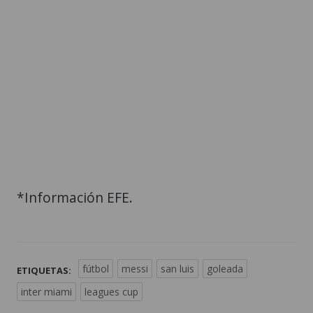
*Información EFE.
fútbol
messi
san luis
goleada
ETIQUETAS:
inter miami
leagues cup